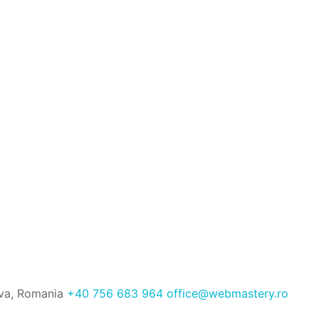
ava, Romania
+40 756 683 964
office@webmastery.ro