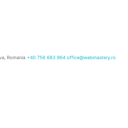
ava, Romania
+40 756 683 964
office@webmastery.ro